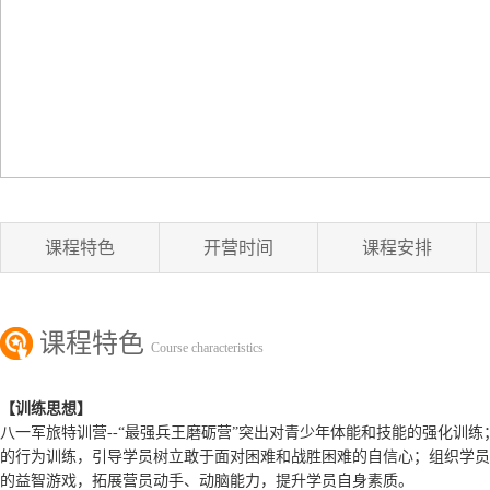
课程特色
开营时间
课程安排
课程特色
Course characteristics
【训练思想】
八一军旅特训营--“最强兵王磨砺营”突出对青少年体能和技能的强化
的行为训练，引导学员树立敢于面对困难和战胜困难的自信心；组织学员
的益智游戏，拓展营员动手、动脑能力，提升学员自身素质。