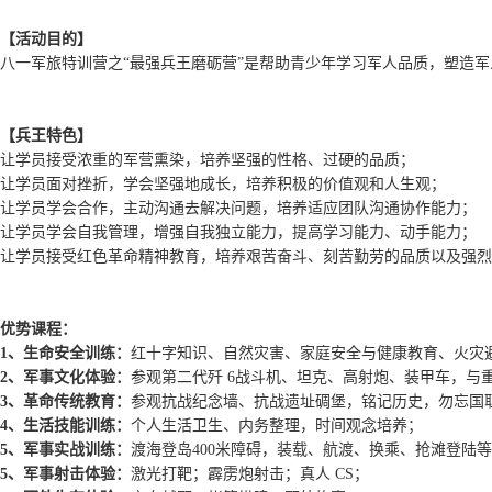
【活动目的】
八一军旅特训营之“最强兵王磨砺营”是帮助青少年学习军人品质，塑造
【
兵王
特色】
让学员接受浓重的军营熏染，培养坚强的性格、过硬的品质；
让学员面对挫折，学会坚强地成长，培养积极的价值观和人生观；
让学员学会合作，主动沟通去解决问题，培养适应团队沟通协作能力；
让学员学会自我管理，增强自我独立能力，提高学习能力、动手能力；
让学员接受红色革命精神教育，培养艰苦奋斗、刻苦勤劳的品质以及强烈
优势课程
：
1、
生命安全训练：
红十字知识、自然灾害、家庭安全与健康教育、火灾
2、
军事文化体验：
参观第二代歼 6战斗机、坦克、高射炮、装甲车，与
3、
革命传统教育：
参观抗战纪念墙、抗战遗址碉堡，铭记历史，勿忘国
4、
生活技能训练：
个人生活卫生、内务整理，时间观念培养；
5、
军事实战训练：
渡海登岛400米障碍，装载、航渡、换乘、抢滩登陆
5、
军事射击体验：
激光打靶；霹雳炮射击；真人 CS；