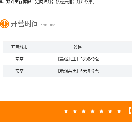
6、
野外生存体验：
定向越野；帐篷搭建；野外炊事。
开营时间
Start Time
开营城市
线路
南京
【最强兵王】5天冬令营
南京
【最强兵王】5天冬令营
【