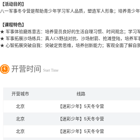
【活动目的】
八一军事冬令营是帮助青少年学习军人品质，塑造军人形象；培养青少年
【课程特色】
★ 军事体验磨炼意志：培养营员良好的生活自理习惯、时间观念；学习
★ 军事拓展沙场练兵：真人CS野战对抗、沙场射箭、抢滩登陆，培养军
★ 心智拓展突破自我：突破定势思维，培养创新能力；客观全面了解自
开营时间
Start Time
开营城市
线路
北京
【迷彩少年】5天冬令营
北京
【迷彩少年】5天冬令营
北京
【迷彩少年】5天冬令营